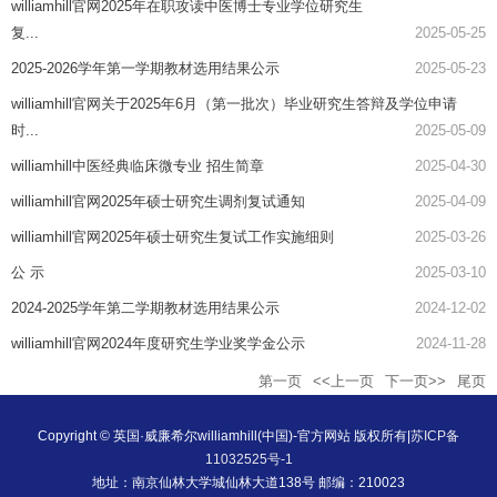
williamhill官网2025年在职攻读中医博士专业学位研究生
复...
2025-05-25
2025-2026学年第一学期教材选用结果公示
2025-05-23
williamhill官网关于2025年6月（第一批次）毕业研究生答辩及学位申请
时...
2025-05-09
williamhill中医经典临床微专业 招生简章
2025-04-30
williamhill官网2025年硕士研究生调剂复试通知
2025-04-09
williamhill官网2025年硕士研究生复试工作实施细则
2025-03-26
公 示
2025-03-10
2024-2025学年第二学期教材选用结果公示
2024-12-02
williamhill官网2024年度研究生学业奖学金公示
2024-11-28
第一页
<<上一页
下一页>>
尾页
Copyright © 英国·威廉希尔williamhill(中国)-官方网站 版权所有|
苏ICP备
11032525号-1
地址：南京仙林大学城仙林大道138号 邮编：210023