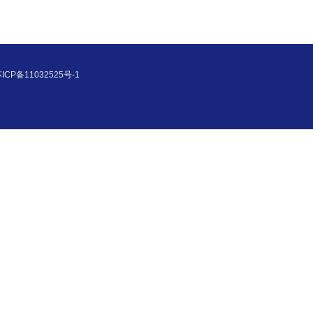
ICP备11032525号-1