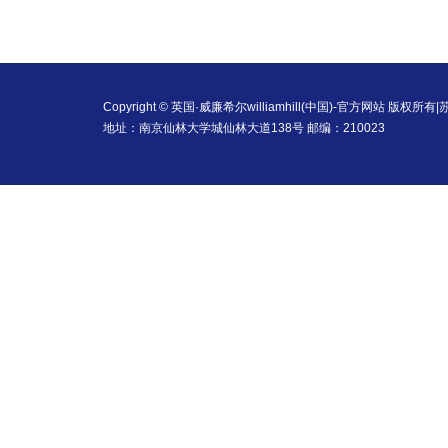
Copyright © 英国·威廉希尔williamhill(中国)-官方网站 版权所有|
苏
地址：南京仙林大学城仙林大道138号 邮编：210023