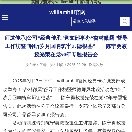
英国·威廉希尔williamhill(中国)-官方网站
williamhill官网
师道传承|公司“经典传承”党支部举办“杏林微露”督导
工作坊暨“聆听岁月回响筑牢师德根基”——陈宁勇教
授光荣在党50年专题报告会
发布者：何睦
发布时间：2025-09-29
浏览次数：
年
月
日下午，williamhill官网经典传承党支部成
2025
9
17
功举办了“杏林微露”督导工作坊暨师德师风建设活动之“聆听
岁月回响筑牢师德根基”——陈宁勇教授光荣在党
年专题报
50
告会。此次活动在公司会议室举行，支部全体党员及部分公
司公司产品督导参加了报告会。
活动特别邀请到陈宁勇教授担任主讲嘉宾。陈宁勇教授
作为公司的资深专家，在中医领域深耕多年，有着深厚的学