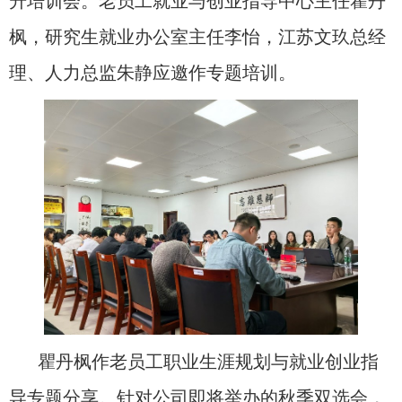
升培训会。老员工就业与创业指导中心主任瞿丹
枫，研究生就业办公室主任李怡，江苏文玖总经
理、人力总监朱静应邀作专题培训。
瞿丹枫作老员工职业生涯规划与就业创业指
导专题分享。针对公司即将举办的秋季双选会，