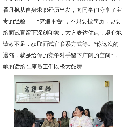
瞿丹枫从自身求职经历出发，向同学们分享了宝
贵的经验——“穷追不舍”，不只要投简历，更要
给面试官留下深刻印象，大方表达优点，虚心地
请教不足，获取面试官联系方式等。“你这次的
退缩，就是给你的竞争对手留下广阔的空间”，
她的话给在座员工们以极大鼓舞。