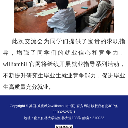
此次交流会为同学们提供了宝贵的求职指
导，增强了同学们的就业信心和竞争力。
williamhill官网将继续开展就业指导系列活动，
不断提升研究生毕业生就业竞争能力，促进毕业
生高质量充分就业。
Copyright © 英国·威廉希尔williamhill(中国)-官方网站 版权所有|
苏ICP备
11032525号-1
地址：南京仙林大学城仙林大道138号 邮编：210023