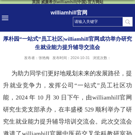
英国·威廉希尔williamhill(中国)-官方网站
williamhill官网
厚朴园“一站式”员工社区|williamhill官网成功举办研究
生就业能力提升辅导交流会
发布者：张艳梅
发布时间：2024-10-31
浏览次数：
为助力同学们更好地规划未来的发展路径，提
升就业竞争力，发挥公司“一站式”员工社区功
能，
2024
年
10
月
30
日下午，由williamhill官网
研究生党支部承办，在丰盛楼
529
顺利举办了研
究生就业能力提升辅导培训交流会。此次交流会
邀请了williamhill官网中医药交叉学科教研室孙