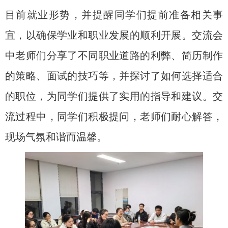
目前就业形势，并提醒同学们提前准备相关事
宜，以确保学业和职业发展的顺利开展。交流会
中老师们分享了不同职业道路的利弊、简历制作
的策略、面试的技巧等，并探讨了如何选择适合
的职位，为同学们提供了实用的指导和建议。交
流过程中，同学们积极提问，老师们耐心解答，
现场气氛和谐而温馨。